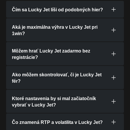
Čím sa Lucky Jet líši od podobných hier?
Aká je maximálna výhra v Lucky Jet pri
1win?
Môžem hrať Lucky Jet zadarmo bez
registrácie?
Ako môžem skontrolovať, či je Lucky Jet
fér?
Ktoré nastavenia by si mal začiatočník
vybrať v Lucky Jet?
Čo znamená RTP a volatilita v Lucky Jet?