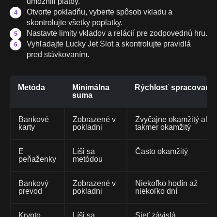
umožnili platby.
Otvorte pokladňu, vyberte spôsob vkladu a
skontrolujte všetky poplatky.
Nastavte limity vkladov a relácií pre zodpovednú hru.
Vyhľadajte Lucky Jet Slot a skontrolujte pravidlá
pred stávkovaním.
Metóda
Minimálna
Rýchlosť spracovania
suma
Bankové
Zobrazené v
Zvyčajne okamžitý aleb
karty
pokladni
takmer okamžitý
E
Líši sa
Často okamžitý
peňaženky
metódou
Bankový
Zobrazené v
Niekoľko hodín až
prevod
pokladni
niekoľko dní
Krypto
Líši sa
Sieť závislá