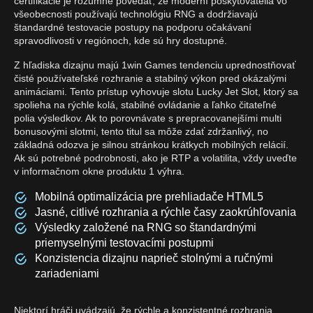
certifikácie je rozumné povedať, že moderní poskytovatelia vo
všeobecnosti používajú technológiu RNG a dodržiavajú
štandardné testovacie postupy na podporu očakávaní
spravodlivosti v regiónoch, kde sú hry dostupné.
Z hľadiska dizajnu majú 1win Games tendenciu uprednostňovať
čisté používateľské rozhranie a stabilný výkon pred okázalými
animáciami. Tento prístup vyhovuje slotu Lucky Jet Slot, ktorý sa
spolieha na rýchle kolá, stabilné ovládanie a ľahko čitateľné
polia výsledkov. Ak to porovnávate s prepracovanejšími multi
bonusovými slotmi, tento titul sa môže zdať zdržanlivý, no
základná odozva je silnou stránkou krátkych mobilných relácií.
Ak sú potrebné podrobnosti, ako je RTP a volatilita, vždy uveďte
v informačnom okne produktu 1 výhra.
Mobilná optimalizácia pre prehliadače HTML5
Jasné, citlivé rozhrania a rýchle časy zaokrúhľovania
Výsledky založené na RNG so štandardnými
priemyselnými testovacími postupmi
Konzistencia dizajnu naprieč stolnými a ručnými
zariadeniami
Niektorí hráči uvádzajú, že rýchle a konzistentné rozhrania