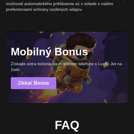
možnosti automatického prihlásenia sú v súlade s vašimi
preferenciami ochrany osobných údajov.
Mobilný Bonus
Získajte extra točenia na mobilnom telefóne s Lucky Jet na
1win.
Získať Bonus
FAQ