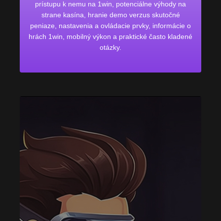
prístupu k nemu na 1win, potenciálne výhody na
strane kasína, hranie demo verzus skutočné
peniaze, nastavenia a ovládacie prvky, informácie o
hrách 1win, mobilný výkon a praktické často kladené
otázky.