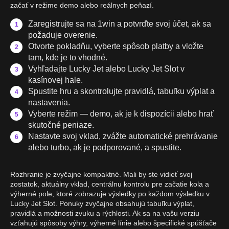
začať v režime demo alebo reálnych peňazí.
Zaregistrujte sa na 1win a potvrďte svoj účet, ak sa
požaduje overenie.
Otvorte pokladňu, vyberte spôsob platby a vložte
tam, kde je to vhodné.
Vyhľadajte Lucky Jet alebo Lucky Jet Slot v
kasínovej hale.
Spustite hru a skontrolujte pravidlá, tabuľku výplat a
nastavenia.
Vyberte režim — demo, ak je k dispozícii alebo hrať
skutočné peniaze.
Nastavte svoj vklad, zvážte automatické prehrávanie
alebo turbo, ak je podporované, a spustite.
Rozhranie je zvyčajne kompaktné. Mali by ste vidieť svoj
zostatok, aktuálny vklad, centrálnu kontrolu pre začatie kola a
výherné pole, ktoré zobrazuje výsledky po každom výsledku v
Lucky Jet Slot. Ponuky zvyčajne obsahujú tabuľku výplat,
pravidlá a možnosti zvuku a rýchlosti. Ak sa na vašu verziu
vzťahujú spôsoby výhry, výherné línie alebo špecifické spúšťače