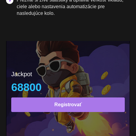
ciele alebo nastavenia automatizácie pre
nasledujúce kolo.
Jackpot
68800
Registrovať