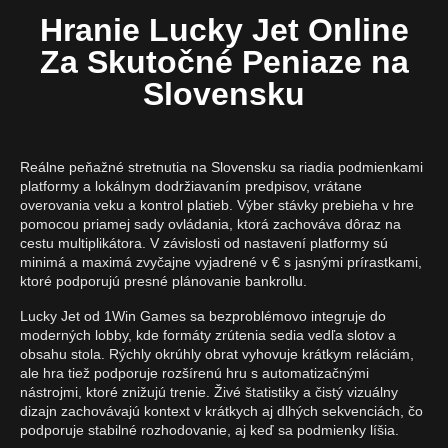
Hranie Lucky Jet Online
Za Skutočné Peniaze na
Slovensku
Reálne peňažné stretnutia na Slovensku sa riadia podmienkami
platformy a lokálnym dodržiavaním predpisov, vrátane
overovania veku a kontrol platieb. Výber stávky prebieha v hre
pomocou priamej sady ovládania, ktorá zachováva dôraz na
cestu multiplikátora. V závislosti od nastavení platformy sú
minimá a maximá zvyčajne vyjadrené v € s jasnými prírastkami,
ktoré podporujú presné plánovanie bankrollu.
Lucky Jet od 1Win Games sa bezproblémovo integruje do
moderných lobby, kde formáty zrútenia sedia vedľa slotov a
obsahu stola. Rýchly okrúhly obrat vyhovuje krátkym reláciám,
ale hra tiež podporuje rozšírenú hru s automatizačnými
nástrojmi, ktoré znižujú trenie. Živé štatistiky a čistý vizuálny
dizajn zachovávajú kontext v krátkych aj dlhých sekvenciách, čo
podporuje stabilné rozhodovanie, aj keď sa podmienky líšia.