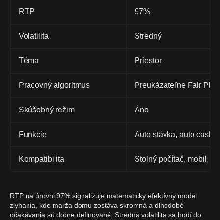
RTP
97%
Volatilita
Stredný
Téma
Priestor
Pracovný algoritmus
Preukázateľne Fair Play
Skúšobný režim
Áno
Funkcie
Auto stávka, auto cash-out
Kompatibilita
Stolný počítač, mobil, tab
RTP na úrovni 97% signalizuje matematicky efektívny model
zlyhania, kde marža domu zostáva skromná a dlhodobé
očakávania sú dobre definované. Stredná volatilita sa hodí do