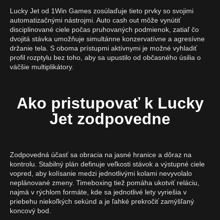
Lucky Jet od 1Win Games zosúlaďuje tieto prvky so svojimi
automatizačnými nástrojmi. Auto cash out môže vynútiť
disciplinované ciele počas pruhovaných podmienok, zatiaľ čo
dvojitá stávka umožňuje simultánne konzervatívne a agresívne
držanie tela. S oboma prístupmi aktívnymi je možné vyhladiť
profil rozptylu bez toho, aby sa upustilo od občasného úsilia o
väčšie multiplikátory.
Ako pristupovať k Lucky
Jet zodpovedne
Zodpovedná účasť sa obracia na jasné hranice a dôraz na
kontrolu. Stabilný plán definuje veľkosti stávok a výstupné ciele
vopred, aby kolísanie medzi jednotlivými kolami nevyvolalo
neplánované zmeny. Timeboxing tiež pomáha ukotviť reláciu,
najmä v rýchlom formáte, kde sa jednotlivé lety vyriešia v
priebehu niekoľkých sekúnd a je ľahké prekročiť zamýšľaný
koncový bod.