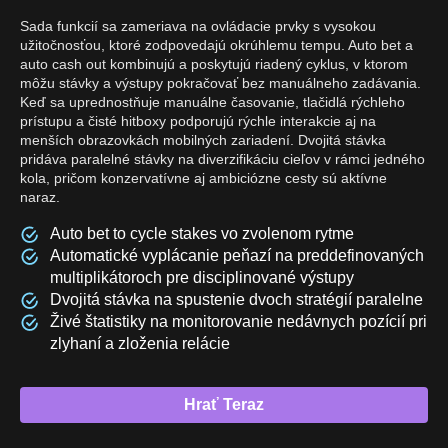
Sada funkcií sa zameriava na ovládacie prvky s vysokou
užitočnosťou, ktoré zodpovedajú okrúhlemu tempu. Auto bet a
auto cash out kombinujú a poskytujú riadený cyklus, v ktorom
môžu stávky a výstupy pokračovať bez manuálneho zadávania.
Keď sa uprednostňuje manuálne časovanie, tlačidlá rýchleho
prístupu a čisté hitboxy podporujú rýchle interakcie aj na
menších obrazovkách mobilných zariadení. Dvojitá stávka
pridáva paralelné stávky na diverzifikáciu cieľov v rámci jedného
kola, pričom konzervatívne aj ambiciózne cesty sú aktívne
naraz.
Auto bet to cycle stakes vo zvolenom rytme
Automatické vyplácanie peňazí na preddefinovaných
multiplikátoroch pre disciplinované výstupy
Dvojitá stávka na spustenie dvoch stratégií paralelne
Živé štatistiky na monitorovanie nedávnych pozícií pri
zlyhaní a zloženia relácie
Hrať Teraz