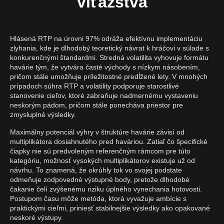
víťazstva
Hlásená RTP na úrovni 97% odráža efektívnu implementáciu
zlyhania, kde je dlhodobý teoretický návrat k hráčovi v súlade s
konkurenčnými štandardmi. Stredná volatilita vyhovuje formátu
havárie tým, že vytvára časté východy s nízkym násobením,
pričom stále umožňuje príležitostné predĺžené lety. V mnohých
prípadoch súhra RTP a volatility podporuje starostlivé
stanovenie cieľov, ktoré zabraňuje nadmernému vystaveniu
neskorým pádom, pričom stále ponecháva priestor pre
zmysluplné výsledky.
Maximálny potenciál výhry v štruktúre havárie závisí od
multiplikátora dosiahnutého pred haváriou. Zatiaľ čo špecifické
čiapky nie sú predvoleným referenčným rámcom pre túto
kategóriu, možnosť vysokých multiplikátorov existuje už od
návrhu. To znamená, že okrúhly tok vo svojej podstate
odmeňuje zodpovedné výstupné body, pretože dlhodobé
čakanie čelí zvýšenému riziku úplného vynechania hotovosti.
Postupom času môže metóda, ktorá vyvažuje ambície s
praktickými cieľmi, priniesť stabilnejšie výsledky ako opakované
neskoré výstupy.