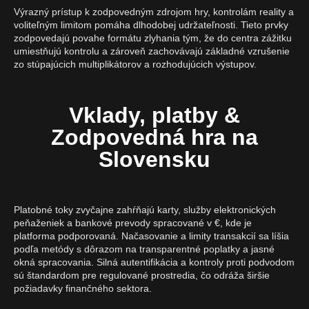
Výrazný prístup k zodpovedným zdrojom hry, kontrolám reality a
voliteľným limitom pomáha dlhodobej udržateľnosti. Tieto prvky
zodpovedajú povahe formátu zlyhania tým, že do centra zážitku
umiestňujú kontrolu a zároveň zachovávajú základné vzrušenie
zo stúpajúcich multiplikátorov a rozhodujúcich výstupov.
Vklady, platby &
Zodpovedná hra na
Slovensku
Platobné toky zvyčajne zahŕňajú karty, služby elektronických
peňaženiek a bankové prevody spracované v €, kde je
platforma podporovaná. Načasovanie a limity transakcií sa líšia
podľa metódy s dôrazom na transparentné poplatky a jasné
okná spracovania. Silná autentifikácia a kontroly proti podvodom
sú štandardom pre regulované prostredia, čo odráža širšie
požiadavky finančného sektora.