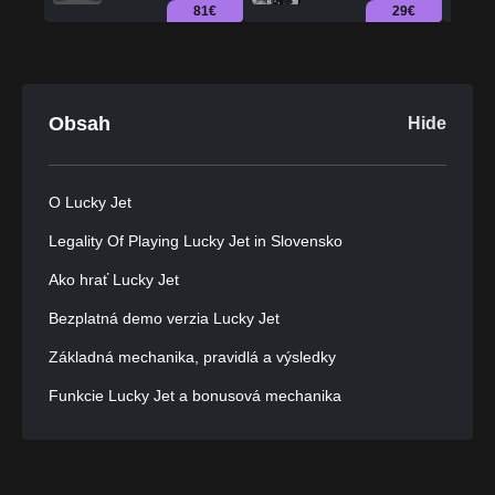
81€
29€
Obsah
Hide
O Lucky Jet
Legality Of Playing Lucky Jet in Slovensko
Ako hrať Lucky Jet
Bezplatná demo verzia Lucky Jet
Základná mechanika, pravidlá a výsledky
Funkcie Lucky Jet a bonusová mechanika
Lucky Jet RTP, volatilita a potenciál maximálneho
víťazstva
Ako pristupovať k Lucky Jet zodpovedne