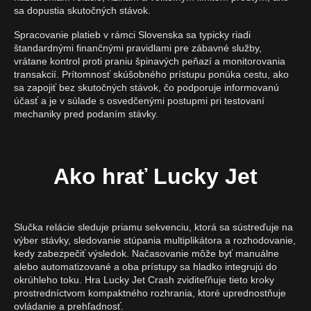
sa dopustia skutočných stávok.
Spracovanie platieb v rámci Slovenska sa typicky riadi
štandardnými finančnými pravidlami pre zábavné služby,
vrátane kontrol proti praniu špinavých peňazí a monitorovania
transakcií. Prítomnosť skúšobného prístupu ponúka cestu, ako
sa zapojiť bez skutočných stávok, čo podporuje informovanú
účasť a je v súlade s osvedčenými postupmi pri testovaní
mechaniky pred podaním stávky.
Ako hrať Lucky Jet
Slučka relácie sleduje priamu sekvenciu, ktorá sa sústreďuje na
výber stávky, sledovanie stúpania multiplikátora a rozhodovanie,
kedy zabezpečiť výsledok. Načasovanie môže byť manuálne
alebo automatizované a oba prístupy sa hladko integrujú do
okrúhleho toku. Hra Lucky Jet Crash zviditeľňuje tieto kroky
prostredníctvom kompaktného rozhrania, ktoré uprednostňuje
ovládanie a prehľadnosť.