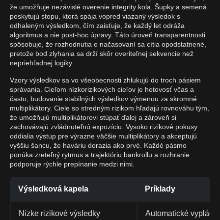
že umožňuje nezávislé overenie integrity kola. Šupky a semená
poskytujú stopu, ktorá spája vopred viazaný výsledok s
odhaleným výsledkom, čím zaisťuje, že každý let odráža
algoritmus a nie post-hoc úpravy. Táto úroveň transparentnosti
spôsobuje, že rozhodnutia o načasovaní sa cítia opodstatnené,
pretože bod zlyhania sa drží skôr overiteľnej sekvencie než
nepriehľadnej logiky.
Vzory výsledkov sa vo všeobecnosti zhlukujú do troch pásiem
správania. Cieľom nízkorizikových cieľov je hotovosť včas a
často, budovanie stabilných výsledkov výmenou za skromné
multiplikátory. Ciele so stredným rizikom hľadajú rovnováhu tým,
že umožňujú multiplikátorovi stúpať ďalej a zároveň si
zachovávajú zvládnuteľnú expozíciu. Vysoko rizikové pokusy
oddialia výstup pre výrazne väčšie multiplikátory a akceptujú
vyššiu šancu, že haváriu dorazia ako prvé. Každé pásmo
ponúka zreteľný rytmus a trajektóriu bankrollu a rozhranie
podporuje rýchle prepínanie medzi nimi.
Výsledková kapela
Príklady
Nízke rizikové výsledky
Automatické vyplácani