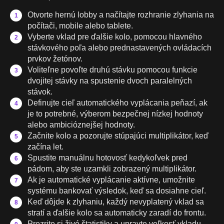
Otvorte hernú lobby a načítajte rozhranie zlyhania na
počítači, mobile alebo tablete.
Vyberte vklad pre ďalšie kolo, pomocou hlavného
stávkového poľa alebo prednastavených ovládacích
prvkov žetónov.
Voliteľne povoľte druhú stávku pomocou funkcie
dvojitej stávky na spustenie dvoch paralelných
stávok.
Definujte cieľ automatického vyplácania peňazí, ak
je to potrebné, výberom bezpečnej nízkej hodnoty
alebo ambicióznejšej hodnoty.
Začnite kolo a pozorujte stúpajúci multiplikátor, keď
začína let.
Spustite manuálnu hotovosť kedykoľvek pred
pádom, aby ste uzamkli zobrazený multiplikátor.
Ak je automatické vyplácanie aktívne, umožnite
systému bankovať výsledok, keď sa dosiahne cieľ.
Keď dôjde k zlyhaniu, každý nevyplatený vklad sa
stratí a ďalšie kolo sa automaticky zaradí do frontu.
Prezrite si živé štatistiky a upravte veľkosť vkladu,