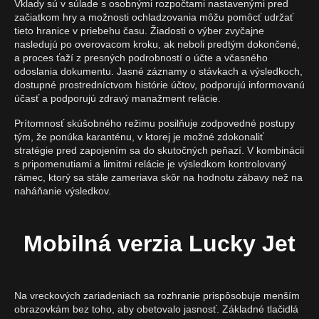
Vklady sú v súlade s osobnými rozpočtami nastavenými pred
začiatkom hry a možnosti ochladzovania môžu pomôcť udržať
tieto hranice v priebehu času. Žiadosti o výber zvyčajne
nasledujú po overovacom kroku, ak neboli predtým dokončené,
a proces ťaží z presných podrobností o účte a včasného
odoslania dokumentu. Jasné záznamy o stávkach a výsledkoch,
dostupné prostredníctvom histórie účtov, podporujú informovanú
účasť a podporujú zdravý manažment relácie.
Prítomnosť skúšobného režimu posilňuje zodpovedné postupy
tým, že ponúka karanténu, v ktorej je možné zdokonaliť
stratégie pred zapojením sa do skutočných peňazí. V kombinácii
s pripomenutiami a limitmi relácie je výsledkom kontrolovaný
rámec, ktorý sa stále zameriava skôr na hodnotu zábavy než na
naháňanie výsledkov.
Mobilná verzia Lucky Jet
Na vreckových zariadeniach sa rozhranie prispôsobuje menším
obrazovkám bez toho, aby obetovalo jasnosť. Základné tlačidlá