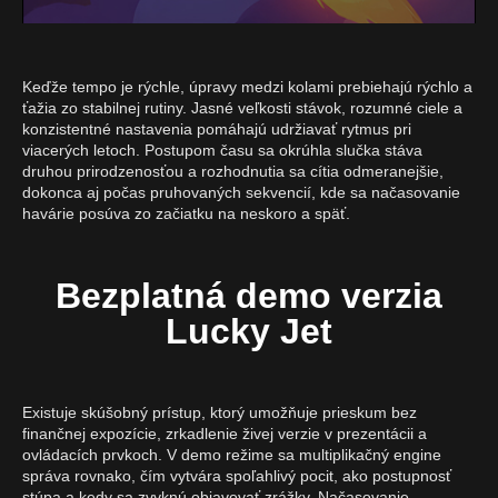
Keďže tempo je rýchle, úpravy medzi kolami prebiehajú rýchlo a
ťažia zo stabilnej rutiny. Jasné veľkosti stávok, rozumné ciele a
konzistentné nastavenia pomáhajú udržiavať rytmus pri
viacerých letoch. Postupom času sa okrúhla slučka stáva
druhou prirodzenosťou a rozhodnutia sa cítia odmeranejšie,
dokonca aj počas pruhovaných sekvencií, kde sa načasovanie
havárie posúva zo začiatku na neskoro a späť.
Bezplatná demo verzia
Lucky Jet
Existuje skúšobný prístup, ktorý umožňuje prieskum bez
finančnej expozície, zrkadlenie živej verzie v prezentácii a
ovládacích prvkoch. V demo režime sa multiplikačný engine
správa rovnako, čím vytvára spoľahlivý pocit, ako postupnosť
stúpa a kedy sa zvyknú objavovať zrážky. Načasovanie