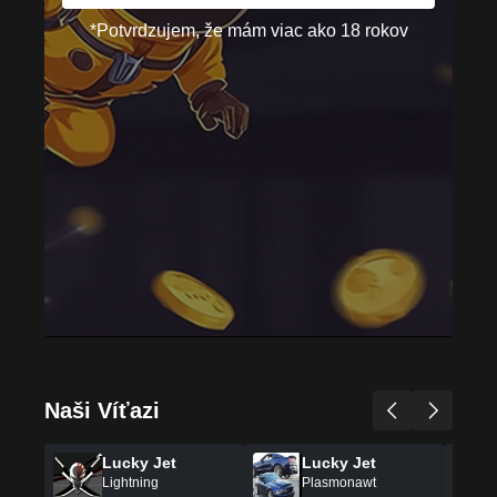
*Potvrdzujem, že mám viac ako 18 rokov
Naši Víťazi
Lucky Jet
Lucky Jet
Lightning
Plasmonawt