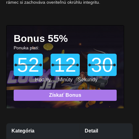
rámec si zachováva overiteľnú okrúhlu integritu.
Bonus 55%
Ponuka platí:
52
12
29
Hodiny
Minúty
Sekundy
Získať Bonus
Kategória
Detail