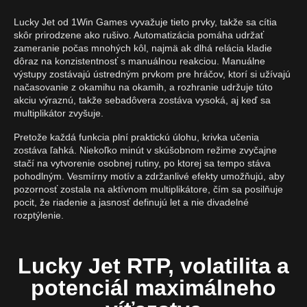
Lucky Jet od 1Win Games vyvažuje tieto prvky, takže sa cítia
skôr prirodzene ako rušivo. Automatizácia pomáha udržať
zameranie počas mnohých kôl, najmä ak dlhá relácia kladie
dôraz na konzistentnosť s manuálnou reakciou. Manuálne
výstupy zostávajú ústredným prvkom pre hráčov, ktorí si užívajú
načasovanie z okamihu na okamih, a rozhranie udržuje túto
akciu výraznú, takže sebadôvera zostáva vysoká, aj keď sa
multiplikátor zvyšuje.
Pretože každá funkcia plní praktickú úlohu, krivka učenia
zostáva ľahká. Niekoľko minút v skúšobnom režime zvyčajne
stačí na vytvorenie osobnej rutiny, po ktorej sa tempo stáva
pohodlným. Vesmírny motív a zdržanlivé efekty umožňujú, aby
pozornosť zostala na aktívnom multiplikátore, čím sa posilňuje
pocit, že riadenie a jasnosť definujú let a nie divadelné
rozptýlenie.
Lucky Jet RTP, volatilita a
potenciál maximálneho