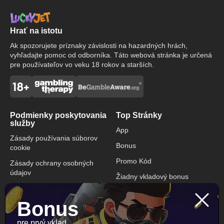
Hrať na istotu
Ak spozorujete príznaky závislosti na hazardných hrách,
vyhľadajte pomoc od odborníka. Táto webová stránka je určená
pre používateľov vo veku 18 rokov a starších.
Podmienky poskytovania
Top Stránky
služby
App
Zásady používania súborov
Bonus
cookie
Promo Kód
Zásady ochrany osobných
údajov
Žiadny vkladový bonus
Zmluvné podmienky
Bonus
Zodpovedné hranie
pre prvý vklad